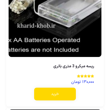
ریسه میکرو 3 متری باتری
۱۳۰,۰۰۰
تومان
نمره
5.00
از 5
خرید