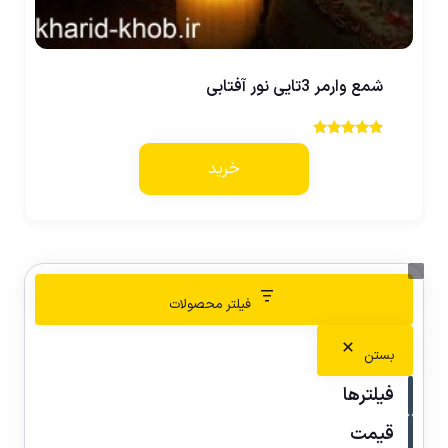
شمع وارمر 3تایی نور آفتابی
نمره
5.00
خرید
از 5
فیلتر محصولات
بستن
فیلترها
قیمت