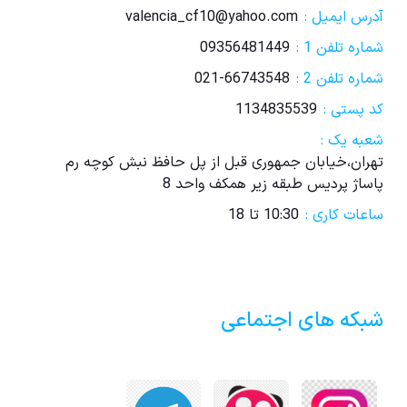
آدرس ایمیل :
valencia_cf10@yahoo.com
شماره تلفن 1 :
09356481449
شماره تلفن 2 :
021-66743548
کد پستی :
1134835539
شعبه یک :
تهران،خیابان جمهوری قبل از پل حافظ نبش کوچه رم
پاساژ پردیس طبقه زیر همکف واحد 8
ساعات کاری :
10:30 تا 18
شبکه های اجتماعی