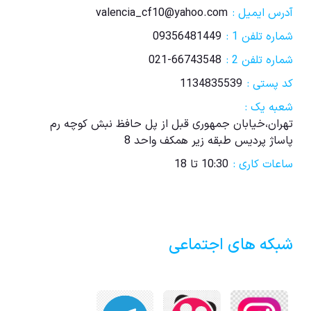
آدرس ایمیل :
valencia_cf10@yahoo.com
شماره تلفن 1 :
09356481449
شماره تلفن 2 :
021-66743548
کد پستی :
1134835539
شعبه یک :
تهران،خیابان جمهوری قبل از پل حافظ نبش کوچه رم
پاساژ پردیس طبقه زیر همکف واحد 8
ساعات کاری :
10:30 تا 18
شبکه های اجتماعی