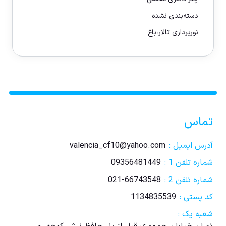
دسته‌بندی نشده
نورپردازی تالار،باغ
تماس
آدرس ایمیل :
valencia_cf10@yahoo.com
شماره تلفن 1 :
09356481449
شماره تلفن 2 :
021-66743548
کد پستی :
1134835539
شعبه یک :