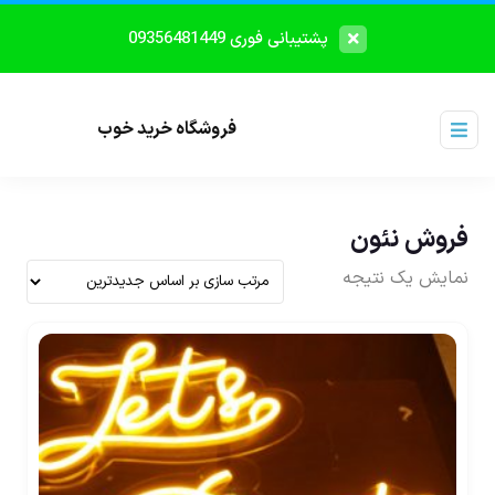
پشتیبانی فوری 09356481449
فروشگاه خرید خوب
فروش نئون
نمایش یک نتیجه