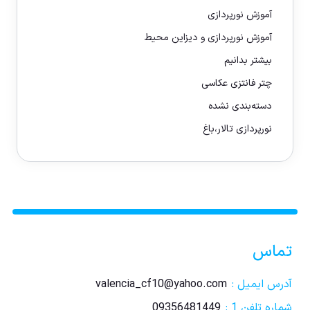
آموزش نورپردازی
آموزش نورپردازی و دیزاین محیط
بیشتر بدانیم
چتر فانتزی عکاسی
دسته‌بندی نشده
نورپردازی تالار،باغ
تماس
آدرس ایمیل :
valencia_cf10@yahoo.com
شماره تلفن 1 :
09356481449