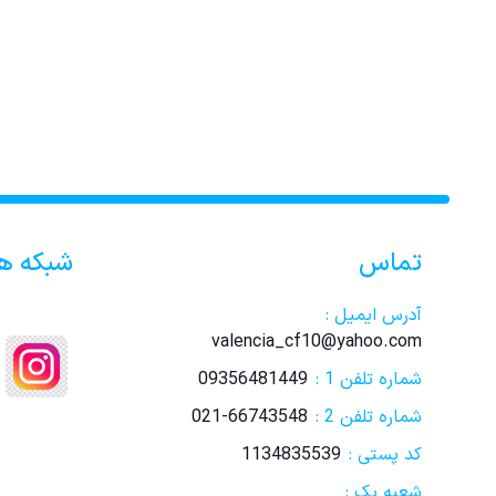
تماس
شبکه ه
آدرس ایمیل :
valencia_cf10@yahoo.com
شماره تلفن 1 :
09356481449
شماره تلفن 2 :
021-66743548
کد پستی :
1134835539
شعبه یک :