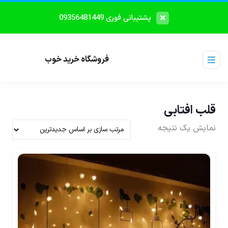
پشتیبانی فوری 09356481449
فروشگاه خرید خوب
قلب افتابی
نمایش یک نتیجه