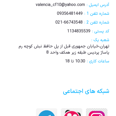
آدرس ایمیل :
valencia_cf10@yahoo.com
شماره تلفن 1 :
09356481449
شماره تلفن 2 :
021-66743548
کد پستی :
1134835539
شعبه یک :
تهران،خیابان جمهوری قبل از پل حافظ نبش کوچه رم
پاساژ پردیس طبقه زیر همکف واحد 8
ساعات کاری :
10:30 تا 18
شبکه های اجتماعی