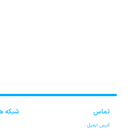
تماس
شبکه ه
آدرس ایمیل :