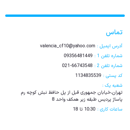
تماس
آدرس ایمیل :
valencia_cf10@yahoo.com
شماره تلفن 1 :
09356481449
شماره تلفن 2 :
021-66743548
کد پستی :
1134835539
شعبه یک :
تهران،خیابان جمهوری قبل از پل حافظ نبش کوچه رم
پاساژ پردیس طبقه زیر همکف واحد 8
ساعات کاری :
10:30 تا 18