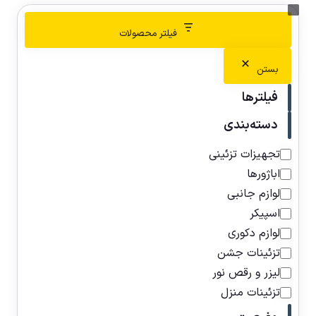
فیلتر محصولات
بستن
فیلترها
دسته‌بندی
تجهیزات تزئینی
اباژورها
لوازم جانبی
اسپیکر
لوازم دکوری
تزئینات جشن
لیزر و رقص نور
تزئینات منزل