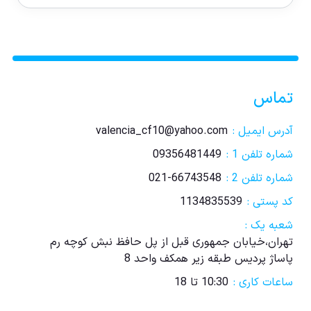
تماس
آدرس ایمیل :
valencia_cf10@yahoo.com
شماره تلفن 1 :
09356481449
شماره تلفن 2 :
021-66743548
کد پستی :
1134835539
شعبه یک :
تهران،خیابان جمهوری قبل از پل حافظ نبش کوچه رم
پاساژ پردیس طبقه زیر همکف واحد 8
ساعات کاری :
10:30 تا 18