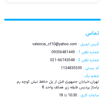
تماس
آدرس ایمیل :
valencia_cf10@yahoo.com
شماره تلفن 1 :
09356481449
شماره تلفن 2 :
021-66743548
کد پستی :
1134835539
شعبه یک :
تهران،خیابان جمهوری قبل از پل حافظ نبش کوچه رم
پاساژ پردیس طبقه زیر همکف واحد 8
ساعات کاری :
10:30 تا 18