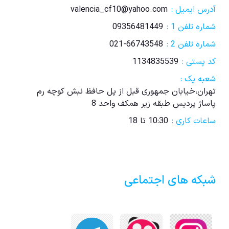
آدرس ایمیل :
valencia_cf10@yahoo.com
شماره تلفن 1 :
09356481449
شماره تلفن 2 :
021-66743548
کد پستی :
1134835539
شعبه یک :
تهران،خیابان جمهوری قبل از پل حافظ نبش کوچه رم
پاساژ پردیس طبقه زیر همکف واحد 8
ساعات کاری :
10:30 تا 18
شبکه های اجتماعی