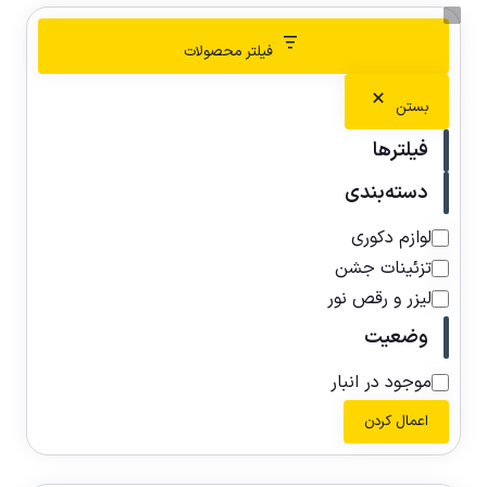
فیلتر محصولات
بستن
فیلترها
دسته‌بندی
لوازم دکوری
تزئینات جشن
لیزر و رقص نور
وضعیت
موجود در انبار
اعمال کردن