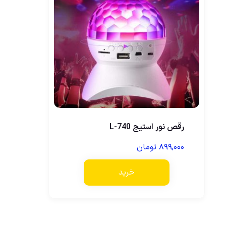
رقص نور استیج L-740
۸۹۹,۰۰۰
تومان
خرید