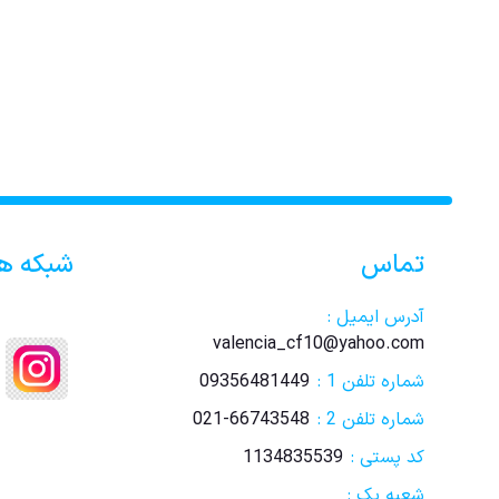
تماس
شبکه ه
آدرس ایمیل :
valencia_cf10@yahoo.com
شماره تلفن 1 :
09356481449
شماره تلفن 2 :
021-66743548
کد پستی :
1134835539
شعبه یک :