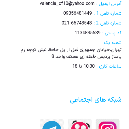
آدرس ایمیل :
valencia_cf10@yahoo.com
شماره تلفن 1 :
09356481449
شماره تلفن 2 :
021-66743548
کد پستی :
1134835539
شعبه یک :
تهران،خیابان جمهوری قبل از پل حافظ نبش کوچه رم
پاساژ پردیس طبقه زیر همکف واحد 8
ساعات کاری :
10:30 تا 18
شبکه های اجتماعی