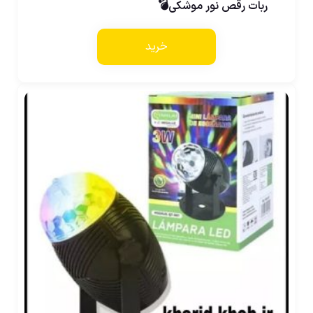
ربات رقص نور موشکی💣
خرید