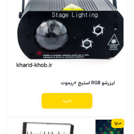
لیزرشو RGB استیج +ریموت
خرید
حراج!