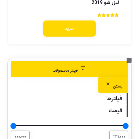
لیزر شو 2019
نمره
5.00
خرید
از 5
فیلتر محصولات
بستن
فیلترها
قیمت