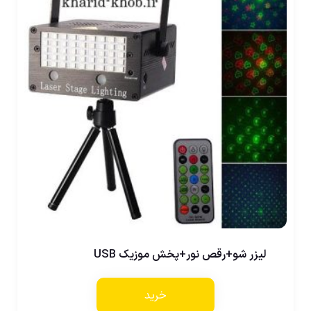
لیزر شو+رقص نور+پخش موزیک USB
خرید