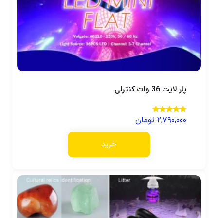
پار لایت 36 وات کنترلی
۲,۷۹۰,۰۰۰
تومان
نمره
5.00
از 5
خرید