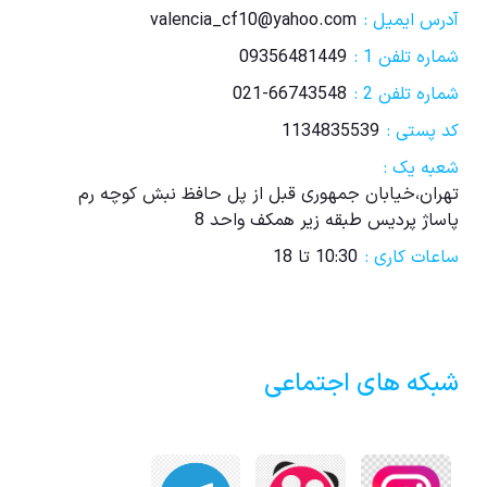
آدرس ایمیل :
valencia_cf10@yahoo.com
شماره تلفن 1 :
09356481449
شماره تلفن 2 :
021-66743548
کد پستی :
1134835539
شعبه یک :
تهران،خیابان جمهوری قبل از پل حافظ نبش کوچه رم
پاساژ پردیس طبقه زیر همکف واحد 8
ساعات کاری :
10:30 تا 18
شبکه های اجتماعی