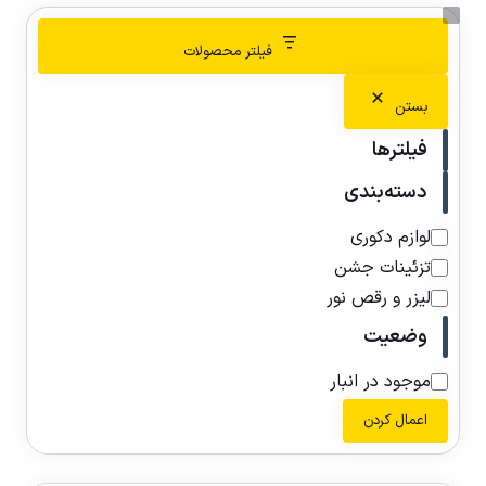
فیلتر محصولات
بستن
فیلترها
دسته‌بندی
لوازم دکوری
تزئینات جشن
لیزر و رقص نور
وضعیت
موجود در انبار
اعمال کردن