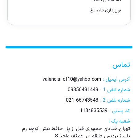
دسته‌بندی نشده
نورپردازی تالار،باغ
تماس
آدرس ایمیل :
valencia_cf10@yahoo.com
شماره تلفن 1 :
09356481449
شماره تلفن 2 :
021-66743548
کد پستی :
1134835539
شعبه یک :
تهران،خیابان جمهوری قبل از پل حافظ نبش کوچه رم
پاساژ پردیس طبقه زیر همکف واحد 8