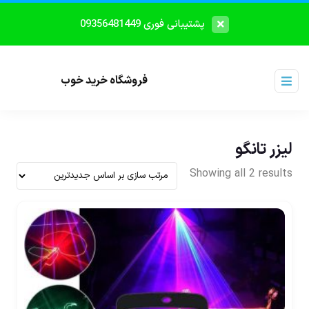
پشتیبانی فوری 09356481449
فروشگاه خرید خوب
لیزر تانگو
Showing all 2 results