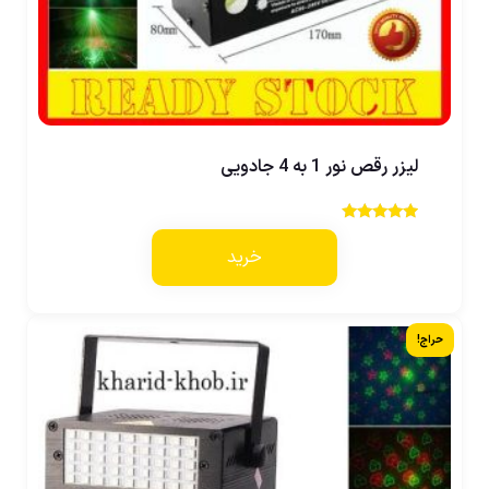
لیزر رقص نور 1 به 4 جادویی
نمره
5.00
خرید
از 5
حراج!