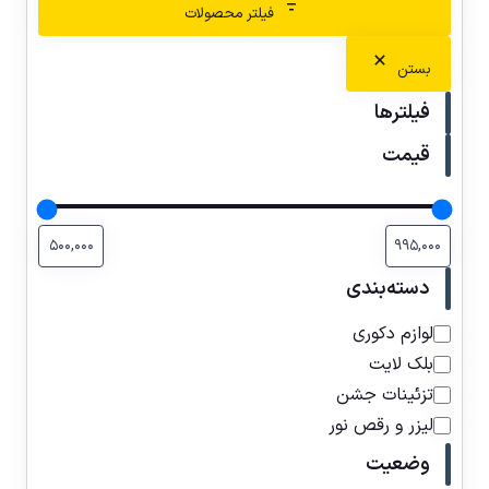
فیلتر محصولات
بستن
فیلترها
قیمت
دسته‌بندی
لوازم دکوری
بلک لایت
تزئینات جشن
لیزر و رقص نور
وضعیت