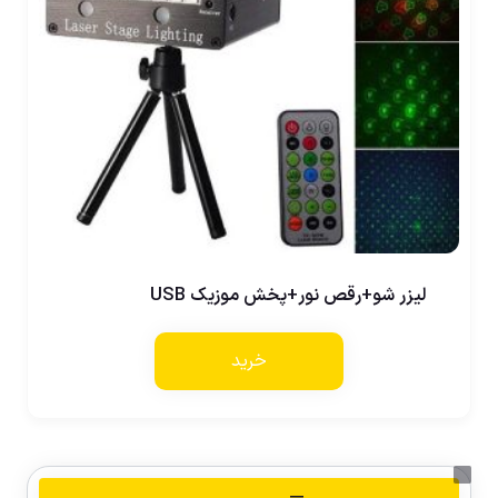
لیزر شو+رقص نور+پخش موزیک USB
خرید