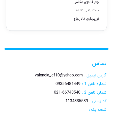
چتر فانتزی عکاسی
دسته‌بندی نشده
نورپردازی تالار،باغ
تماس
آدرس ایمیل :
valencia_cf10@yahoo.com
شماره تلفن 1 :
09356481449
شماره تلفن 2 :
021-66743548
کد پستی :
1134835539
شعبه یک :