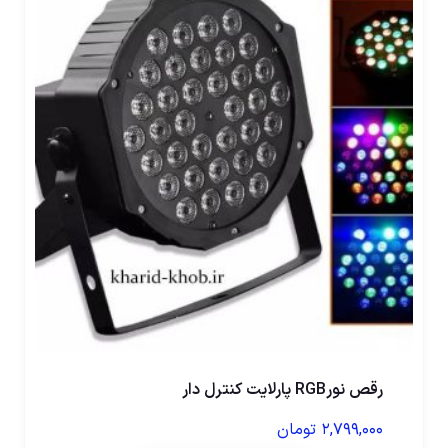
رقص نورRGB پارلایت کنترل دار
۲,۷۹۹,۰۰۰
تومان