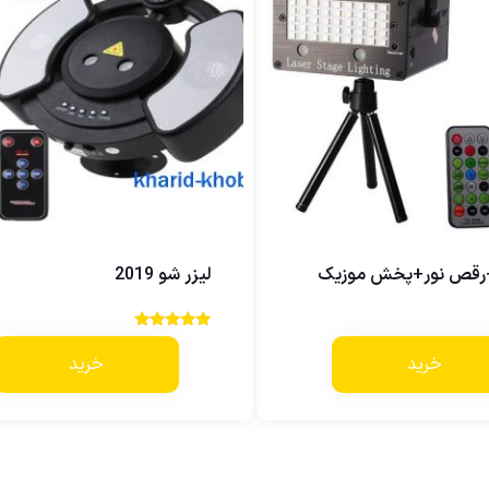
+رقص نور+پخش موزیک
لیزر شو 2019
نمره
5.00
خرید
خرید
از 5