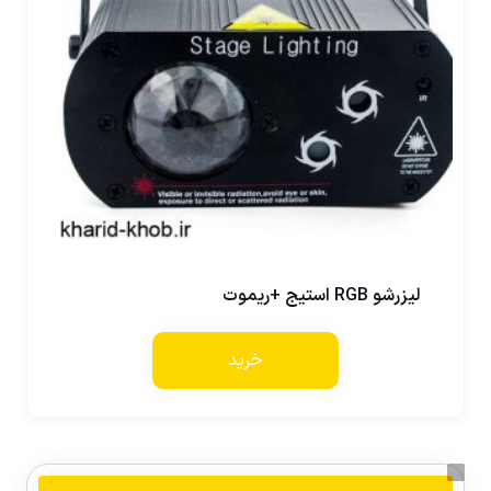
لیزرشو RGB استیج +ریموت
خرید