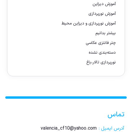
آموزش دیزاین
آموزش نورپردازی
آموزش نورپردازی و دیزاین محیط
بیشتر بدانیم
چتر فانتزی عکاسی
دسته‌بندی نشده
نورپردازی تالار،باغ
تماس
آدرس ایمیل :
valencia_cf10@yahoo.com