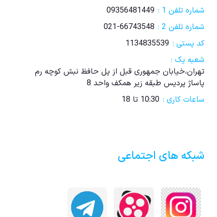
شماره تلفن 1 :
09356481449
شماره تلفن 2 :
021-66743548
کد پستی :
1134835539
شعبه یک :
تهران،خیابان جمهوری قبل از پل حافظ نبش کوچه رم
پاساژ پردیس طبقه زیر همکف واحد 8
ساعات کاری :
10:30 تا 18
شبکه های اجتماعی