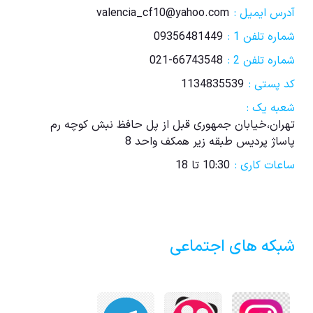
آدرس ایمیل :
valencia_cf10@yahoo.com
شماره تلفن 1 :
09356481449
شماره تلفن 2 :
021-66743548
کد پستی :
1134835539
شعبه یک :
تهران،خیابان جمهوری قبل از پل حافظ نبش کوچه رم
پاساژ پردیس طبقه زیر همکف واحد 8
ساعات کاری :
10:30 تا 18
شبکه های اجتماعی