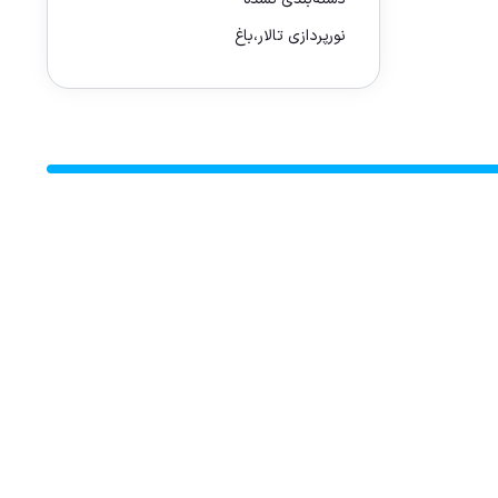
نورپردازی تالار،باغ