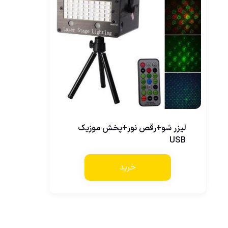
لیزر شو+رقص نور+پخش موزیک
USB
خرید