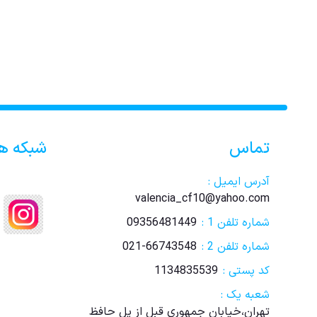
تماس
شبکه ه
آدرس ایمیل :
valencia_cf10@yahoo.com
شماره تلفن 1 :
09356481449
شماره تلفن 2 :
021-66743548
کد پستی :
1134835539
شعبه یک :
تهران،خیابان جمهوری قبل از پل حافظ