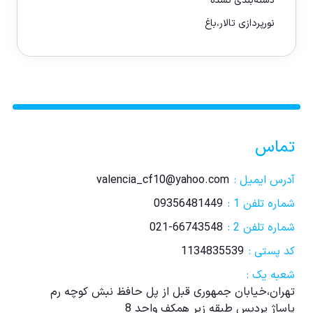
دسته‌بندی نشده
نورپردازی تالار،باغ
تماس
آدرس ایمیل :
valencia_cf10@yahoo.com
شماره تلفن 1 :
09356481449
شماره تلفن 2 :
021-66743548
کد پستی :
1134835539
شعبه یک :
تهران،خیابان جمهوری قبل از پل حافظ نبش کوچه رم
پاساژ پردیس طبقه زیر همکف واحد 8