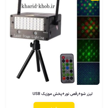
لیزر شو+رقص نور+پخش موزیک USB