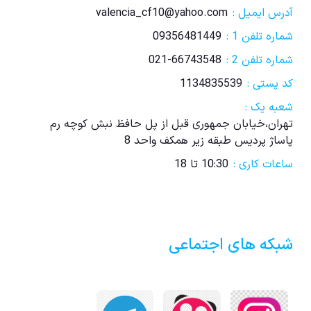
آدرس ایمیل :
valencia_cf10@yahoo.com
شماره تلفن 1 :
09356481449
شماره تلفن 2 :
021-66743548
کد پستی :
1134835539
شعبه یک :
تهران،خیابان جمهوری قبل از پل حافظ نبش کوچه رم
پاساژ پردیس طبقه زیر همکف واحد 8
ساعات کاری :
10:30 تا 18
شبکه های اجتماعی