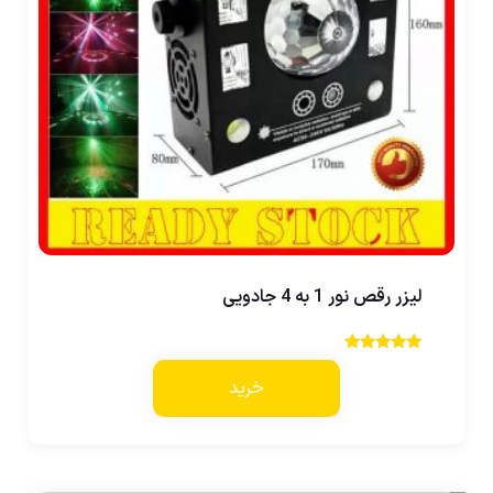
لیزر رقص نور 1 به 4 جادویی
نمره
5.00
خرید
از 5