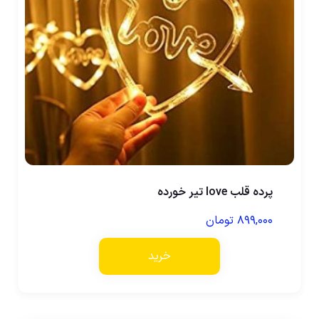
پرده قلب love تیر خورده
۸۹۹,۰۰۰
تومان
خرید