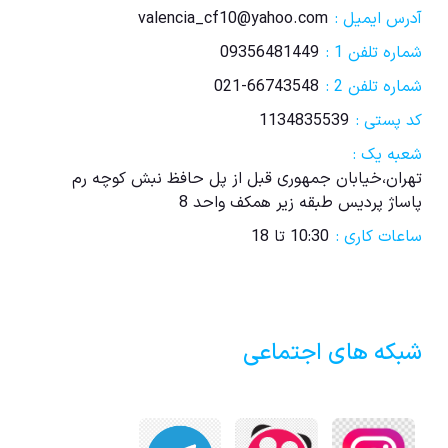
آدرس ایمیل :
valencia_cf10@yahoo.com
شماره تلفن 1 :
09356481449
شماره تلفن 2 :
021-66743548
کد پستی :
1134835539
شعبه یک :
تهران،خیابان جمهوری قبل از پل حافظ نبش کوچه رم
پاساژ پردیس طبقه زیر همکف واحد 8
ساعات کاری :
10:30 تا 18
شبکه های اجتماعی