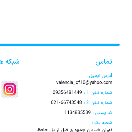
تماس
شبکه ه
آدرس ایمیل :
valencia_cf10@yahoo.com
شماره تلفن 1 :
09356481449
شماره تلفن 2 :
021-66743548
کد پستی :
1134835539
شعبه یک :
تهران،خیابان جمهوری قبل از پل حافظ