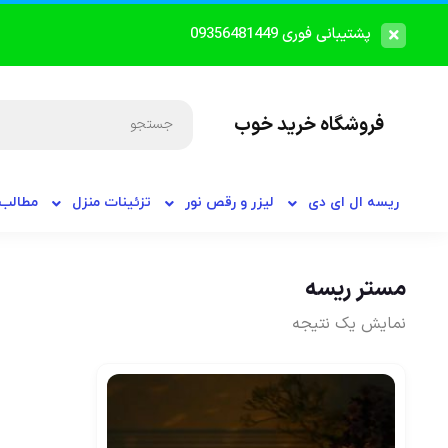
پشتیبانی فوری 09356481449
فروشگاه خرید خوب
ریسه ال ای دی
لیزر و رقص نور
تزئینات منزل
مطالب 
مستر ریسه
نمایش یک نتیجه