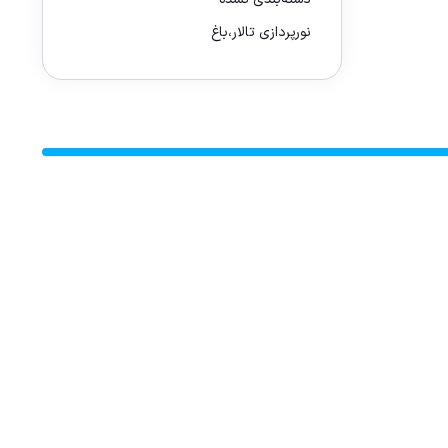
نورپردازی تالار،باغ