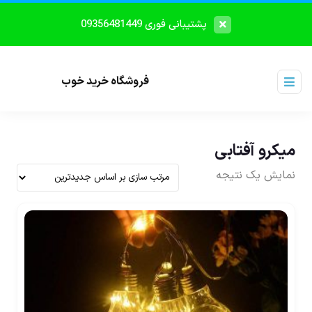
پشتیبانی فوری 09356481449
فروشگاه خرید خوب
میکرو آفتابی
نمایش یک نتیجه