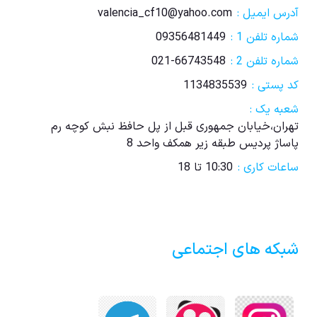
آدرس ایمیل :
valencia_cf10@yahoo.com
شماره تلفن 1 :
09356481449
شماره تلفن 2 :
021-66743548
کد پستی :
1134835539
شعبه یک :
تهران،خیابان جمهوری قبل از پل حافظ نبش کوچه رم
پاساژ پردیس طبقه زیر همکف واحد 8
ساعات کاری :
10:30 تا 18
شبکه های اجتماعی