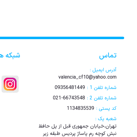
تماس
شبکه ه
آدرس ایمیل :
valencia_cf10@yahoo.com
شماره تلفن 1 :
09356481449
شماره تلفن 2 :
021-66743548
کد پستی :
1134835539
شعبه یک :
تهران،خیابان جمهوری قبل از پل حافظ
نبش کوچه رم پاساژ پردیس طبقه زیر