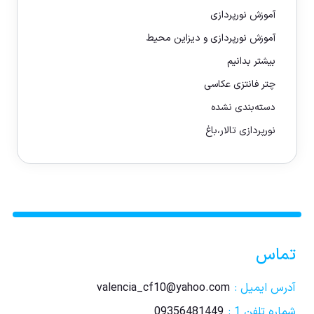
آموزش نورپردازی
آموزش نورپردازی و دیزاین محیط
بیشتر بدانیم
چتر فانتزی عکاسی
دسته‌بندی نشده
نورپردازی تالار،باغ
تماس
آدرس ایمیل :
valencia_cf10@yahoo.com
شماره تلفن 1 :
09356481449