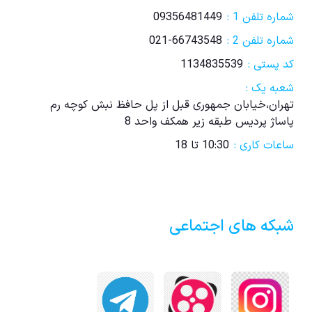
شماره تلفن 1 :
09356481449
شماره تلفن 2 :
021-66743548
کد پستی :
1134835539
شعبه یک :
تهران،خیابان جمهوری قبل از پل حافظ نبش کوچه رم
پاساژ پردیس طبقه زیر همکف واحد 8
ساعات کاری :
10:30 تا 18
شبکه های اجتماعی