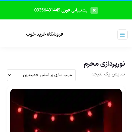
پشتیبانی فوری 09356481449
فروشگاه خرید خوب
نورپردازی محرم
نمایش یک نتیجه