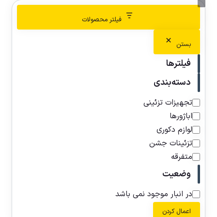
فیلتر محصولات
بستن
فیلترها
دسته‌بندی
تجهیزات تزئینی
اباژورها
لوازم دکوری
تزئینات جشن
متفرقه
وضعیت
در انبار موجود نمی باشد
اعمال کردن