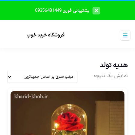
پشتیبانی فوری 09356481449
فروشگاه خرید خوب
هدیه تولد
نمایش یک نتیجه