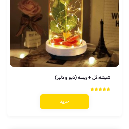
شیشه،گل + ریسه (دیو و دلبر)
نمره
3.50
خرید
از 5