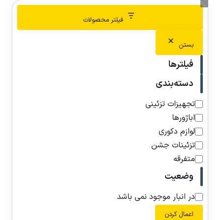
فیلتر محصولات
بستن
فیلترها
دسته‌بندی
تجهیزات تزئینی
اباژورها
لوازم دکوری
تزئینات جشن
متفرقه
وضعیت
در انبار موجود نمی باشد
اعمال کردن