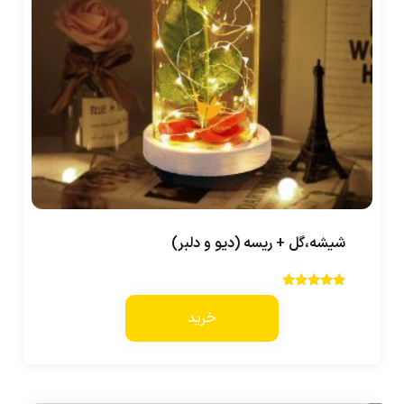
شیشه،گل + ریسه (دیو و دلبر)
نمره
3.50
خرید
از 5