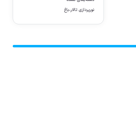
نورپردازی تالار،باغ