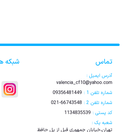
تماس
شبکه ه
آدرس ایمیل :
valencia_cf10@yahoo.com
شماره تلفن 1 :
09356481449
شماره تلفن 2 :
021-66743548
کد پستی :
1134835539
شعبه یک :
تهران،خیابان جمهوری قبل از پل حافظ