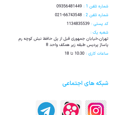
شماره تلفن 1 :
09356481449
شماره تلفن 2 :
021-66743548
کد پستی :
1134835539
شعبه یک :
تهران،خیابان جمهوری قبل از پل حافظ نبش کوچه رم
پاساژ پردیس طبقه زیر همکف واحد 8
ساعات کاری :
10:30 تا 18
شبکه های اجتماعی