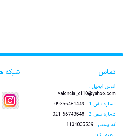
تماس
شبکه ه
آدرس ایمیل :
valencia_cf10@yahoo.com
شماره تلفن 1 :
09356481449
شماره تلفن 2 :
021-66743548
کد پستی :
1134835539
شعبه یک :