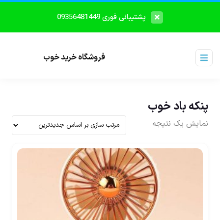
پشتیبانی فوری 09356481449
فروشگاه خرید خوب
پنکه باد خوب
نمایش یک نتیجه