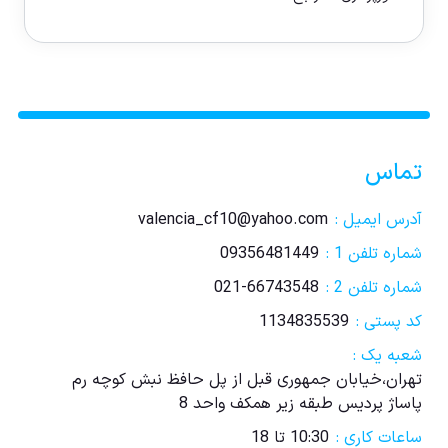
تماس
آدرس ایمیل :
valencia_cf10@yahoo.com
شماره تلفن 1 :
09356481449
شماره تلفن 2 :
021-66743548
کد پستی :
1134835539
شعبه یک :
تهران،خیابان جمهوری قبل از پل حافظ نبش کوچه رم
پاساژ پردیس طبقه زیر همکف واحد 8
ساعات کاری :
10:30 تا 18