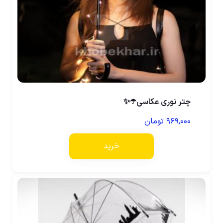
چتر نوری عکاسی☂️✨
۹۶۹,۰۰۰
تومان
خرید