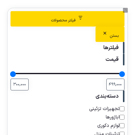
فیلتر محصولات
بستن
فیلترها
قیمت
دسته‌بندی
تجهیزات تزئینی
اباژورها
لوازم دکوری
تزئینات منزل