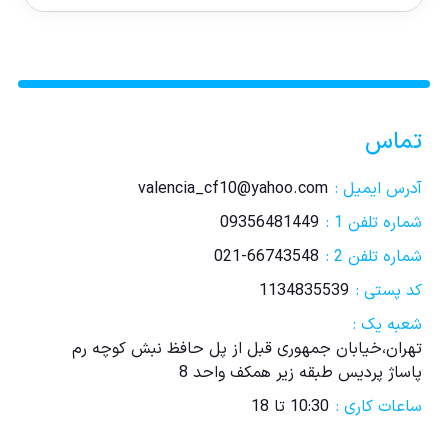
تماس
آدرس ایمیل :
valencia_cf10@yahoo.com
شماره تلفن 1 :
09356481449
شماره تلفن 2 :
021-66743548
کد پستی :
1134835539
شعبه یک :
تهران،خیابان جمهوری قبل از پل حافظ نبش کوچه رم
پاساژ پردیس طبقه زیر همکف واحد 8
ساعات کاری :
10:30 تا 18