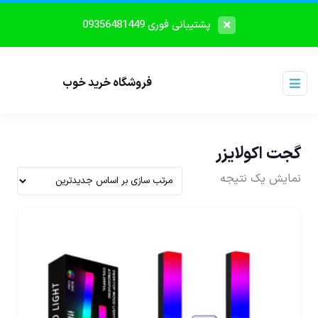
پشتیبانی فوری 09356481449
فروشگاه خرید خوب
گجت اکولایزر
نمایش یک نتیجه