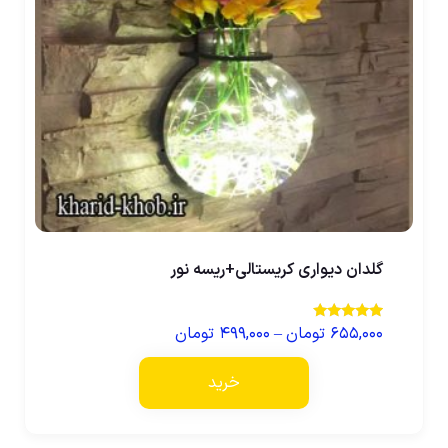
گلدان دیواری کریستالی+ریسه نور
۶۵۵,۰۰۰
تومان
–
۴۹۹,۰۰۰
تومان
نمره
3.75
از 5
خرید