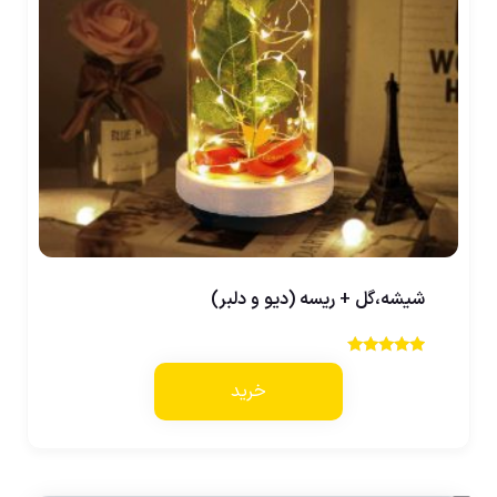
شیشه،گل + ریسه (دیو و دلبر)
نمره
3.50
خرید
از 5