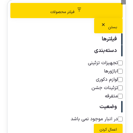
فیلتر محصولات
بستن
فیلترها
دسته‌بندی
تجهیزات تزئینی
اباژورها
لوازم دکوری
تزئینات جشن
متفرقه
وضعیت
در انبار موجود نمی باشد
اعمال کردن