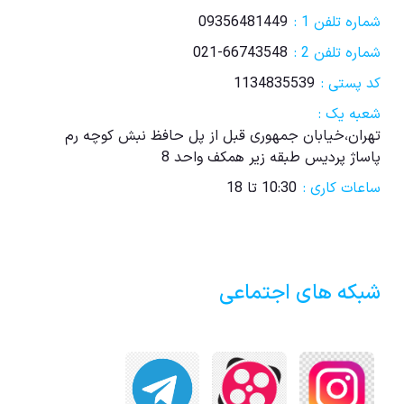
شماره تلفن 1 :
09356481449
شماره تلفن 2 :
021-66743548
کد پستی :
1134835539
شعبه یک :
تهران،خیابان جمهوری قبل از پل حافظ نبش کوچه رم
پاساژ پردیس طبقه زیر همکف واحد 8
ساعات کاری :
10:30 تا 18
شبکه های اجتماعی