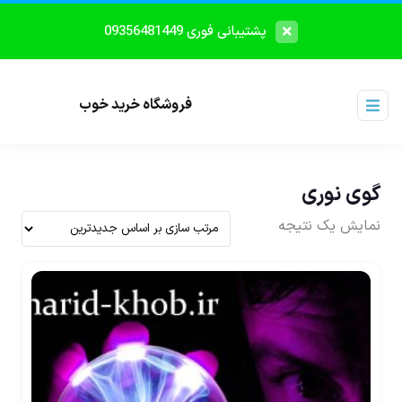
پشتیبانی فوری 09356481449
فروشگاه خرید خوب
گوی نوری
نمایش یک نتیجه