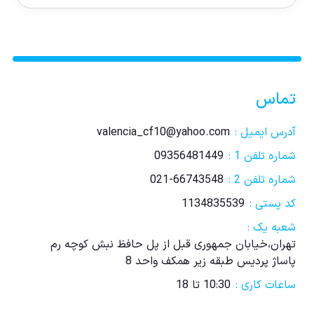
تماس
آدرس ایمیل :
valencia_cf10@yahoo.com
شماره تلفن 1 :
09356481449
شماره تلفن 2 :
021-66743548
کد پستی :
1134835539
شعبه یک :
تهران،خیابان جمهوری قبل از پل حافظ نبش کوچه رم
پاساژ پردیس طبقه زیر همکف واحد 8
ساعات کاری :
10:30 تا 18