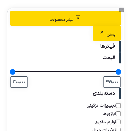
فیلتر محصولات
بستن
فیلترها
قیمت
دسته‌بندی
تجهیزات تزئینی
اباژورها
لوازم دکوری
تزئینات منزل