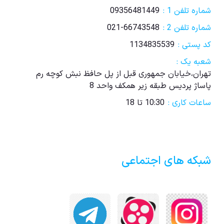
شماره تلفن 1 :
09356481449
شماره تلفن 2 :
021-66743548
کد پستی :
1134835539
شعبه یک :
تهران،خیابان جمهوری قبل از پل حافظ نبش کوچه رم
پاساژ پردیس طبقه زیر همکف واحد 8
ساعات کاری :
10:30 تا 18
شبکه های اجتماعی