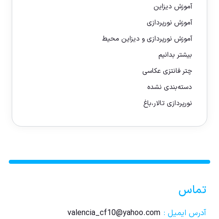
آموزش دیزاین
آموزش نورپردازی
آموزش نورپردازی و دیزاین محیط
بیشتر بدانیم
چتر فانتزی عکاسی
دسته‌بندی نشده
نورپردازی تالار،باغ
تماس
آدرس ایمیل :
valencia_cf10@yahoo.com