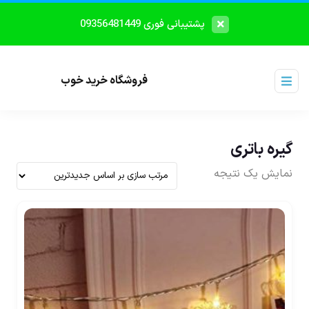
پشتیبانی فوری 09356481449
فروشگاه خرید خوب
گیره باتری
نمایش یک نتیجه