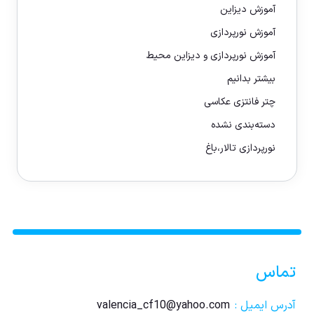
آموزش دیزاین
آموزش نورپردازی
آموزش نورپردازی و دیزاین محیط
بیشتر بدانیم
چتر فانتزی عکاسی
دسته‌بندی نشده
نورپردازی تالار،باغ
تماس
آدرس ایمیل :
valencia_cf10@yahoo.com