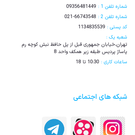
شماره تلفن 1 :
09356481449
شماره تلفن 2 :
021-66743548
کد پستی :
1134835539
شعبه یک :
تهران،خیابان جمهوری قبل از پل حافظ نبش کوچه رم
پاساژ پردیس طبقه زیر همکف واحد 8
ساعات کاری :
10:30 تا 18
شبکه های اجتماعی