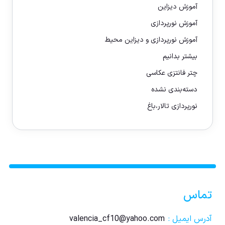
آموزش دیزاین
آموزش نورپردازی
آموزش نورپردازی و دیزاین محیط
بیشتر بدانیم
چتر فانتزی عکاسی
دسته‌بندی نشده
نورپردازی تالار،باغ
تماس
آدرس ایمیل :
valencia_cf10@yahoo.com