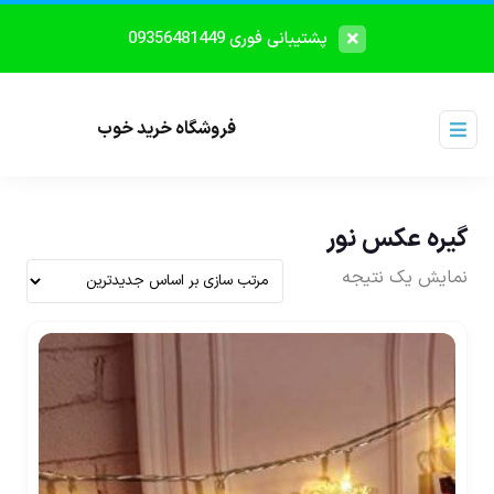
پشتیبانی فوری 09356481449
فروشگاه خرید خوب
گیره عکس نور
نمایش یک نتیجه