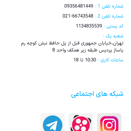
شماره تلفن 1 :
09356481449
شماره تلفن 2 :
021-66743548
کد پستی :
1134835539
شعبه یک :
تهران،خیابان جمهوری قبل از پل حافظ نبش کوچه رم
پاساژ پردیس طبقه زیر همکف واحد 8
ساعات کاری :
10:30 تا 18
شبکه های اجتماعی