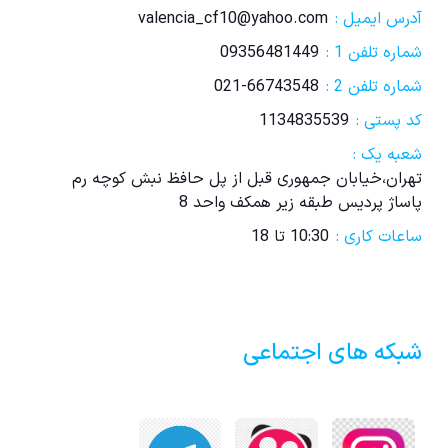
آدرس ایمیل :
valencia_cf10@yahoo.com
شماره تلفن 1 :
09356481449
شماره تلفن 2 :
021-66743548
کد پستی :
1134835539
شعبه یک :
تهران،خیابان جمهوری قبل از پل حافظ نبش کوچه رم
پاساژ پردیس طبقه زیر همکف واحد 8
ساعات کاری :
10:30 تا 18
شبکه های اجتماعی