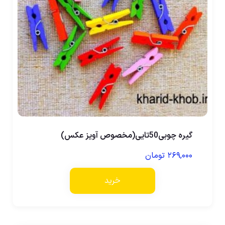
گیره چوبی50تایی(مخصوص آویز عکس)
۲۶۹,۰۰۰
تومان
خرید