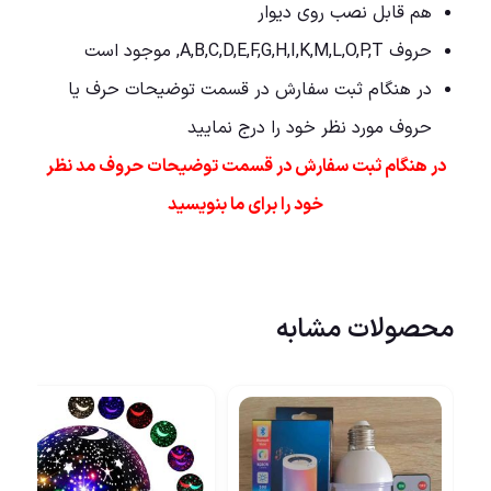
هم قابل نصب روی دیوار
حروف A,B,C,D,E,F,G,H,I,K,M,L,O,P,T, موجود است
در هنگام ثبت سفارش در قسمت توضیحات حرف یا
حروف مورد نظر خود را درج نمایید
در هنگام ثبت سفارش در قسمت توضیحات حروف مد نظر
خود را برای ما بنویسید
محصولات مشابه